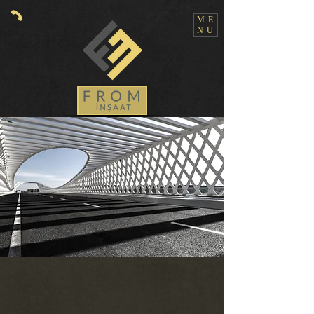
ME
NU